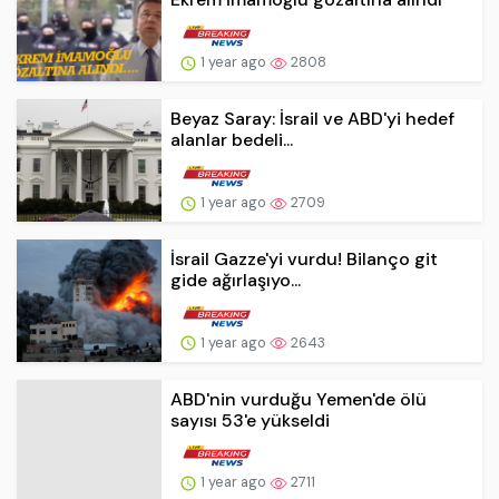
1 year ago
2808
Beyaz Saray: İsrail ve ABD'yi hedef
alanlar bedeli...
1 year ago
2709
İsrail Gazze'yi vurdu! Bilanço git
gide ağırlaşıyo...
1 year ago
2643
ABD'nin vurduğu Yemen'de ölü
sayısı 53'e yükseldi
1 year ago
2711