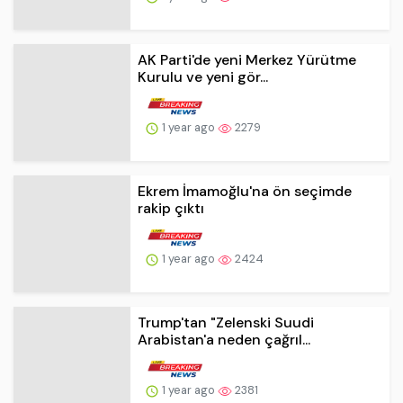
1 year ago
2279
Ekrem İmamoğlu'na ön seçimde
rakip çıktı
1 year ago
2424
Trump'tan "Zelenski Suudi
Arabistan'a neden çağrıl...
1 year ago
2381
Tayvan Boğazı'nda Çin'e ait askeri
hareketlilik ar...