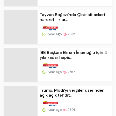
1 year ago
2635
İBB Başkanı Ekrem İmamoğlu için 4
yıla kadar hapis...
1 year ago
2757
Trump, Modi'yi vergiler üzerinden
açık açık tehdit...
1 year ago
2601
Rusya, Çernobil'i vurdu
1 year ago
2380