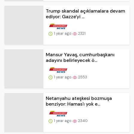
Mansur Yavaş, cumhurbaşkanı
adayını belirleyecek ö...
1 year ago
2553
Netanyahu ateşkesi bozmuşa
benziyor: Hamas'ı yok e...
1 year ago
2340
Yavaş'ın adaylık tartışmalarıyla ilgili
soruya yan...
1 year ago
2370