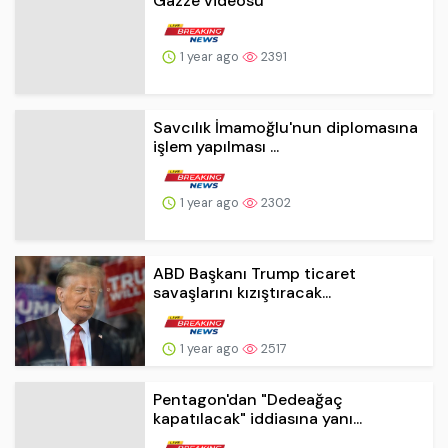
Savcılık İmamoğlu'nun diplomasına
işlem yapılması ...
1 year ago
2302
ABD Başkanı Trump ticaret
savaşlarını kızıştıracak...
1 year ago
2517
Pentagon'dan "Dedeağaç
kapatılacak" iddiasına yanı...
1 year ago
2294
Kuzey Kore, yaptırımlar için
harekete geçen 11 ülk...