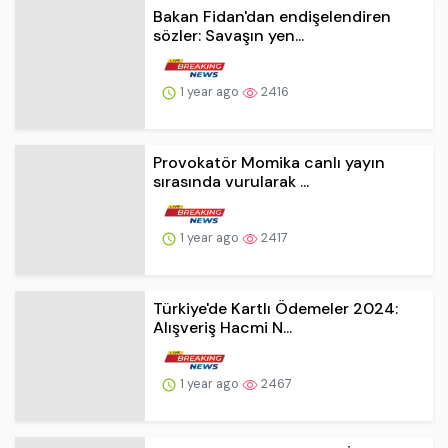
Provokatör Momika canlı yayın
sırasında vurularak ...
1 year ago
2417
Türkiye'de Kartlı Ödemeler 2024:
Alışveriş Hacmi N...
1 year ago
2467
Eski dostların arası açıldı! İsmail
Küçükkaya'dan ...
1 year ago
2453