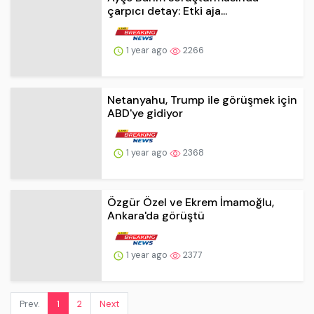
Netanyahu, Trump ile görüşmek için
ABD'ye gidiyor
1 year ago
2368
Özgür Özel ve Ekrem İmamoğlu,
Ankara'da görüştü
1 year ago
2377
Prev.
1
2
Next
Kurumsal Seo Firması