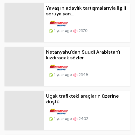
Netanyahu'dan Suudi Arabistan'ı
kızdıracak sözler
1 year ago
2349
Uçak trafikteki araçların üzerine
düştü
1 year ago
2402
Bakan Fidan'dan endişelendiren
sözler: Savaşın yen...
1 year ago
2416