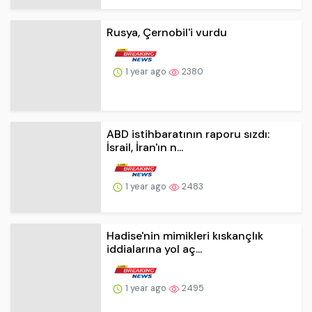
ABD istihbaratının raporu sızdı:
İsrail, İran'ın n...
1 year ago
2483
Hadise'nin mimikleri kıskançlık
iddialarına yol aç...
1 year ago
2495
Trump skandal açıklamalara devam
ediyor: Gazze'yi ...
1 year ago
2321