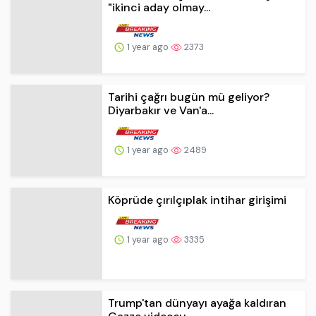
1 year ago
2373
Tarihi çağrı bugün mü geliyor?
Diyarbakır ve Van'a...
1 year ago
2489
Köprüde çırılçıplak intihar girişimi
1 year ago
3335
Trump'tan dünyayı ayağa kaldıran
Gazze videosu
1 year ago
2391