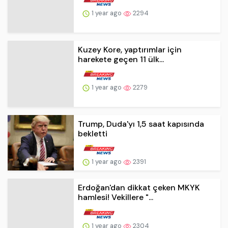
1 year ago
2279
Trump, Duda'yı 1,5 saat kapısında
bekletti
1 year ago
2391
Erdoğan'dan dikkat çeken MKYK
hamlesi! Vekillere "...
1 year ago
2304
AK Parti'de yeni Merkez Yürütme
Kurulu ve yeni gör...