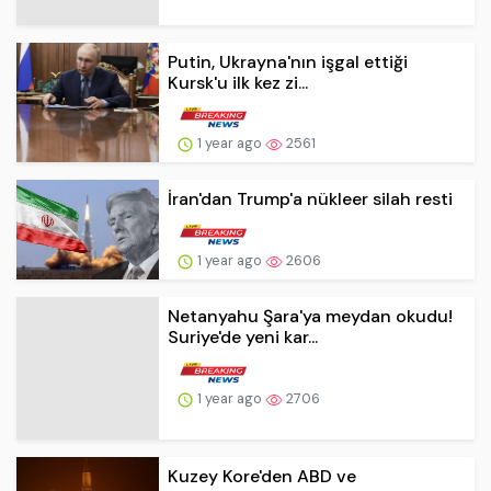
Putin, Ukrayna'nın işgal ettiği
Kursk'u ilk kez zi...
1 year ago
2561
İran'dan Trump'a nükleer silah resti
1 year ago
2606
Netanyahu Şara'ya meydan okudu!
Suriye'de yeni kar...
1 year ago
2706
Kuzey Kore'den ABD ve