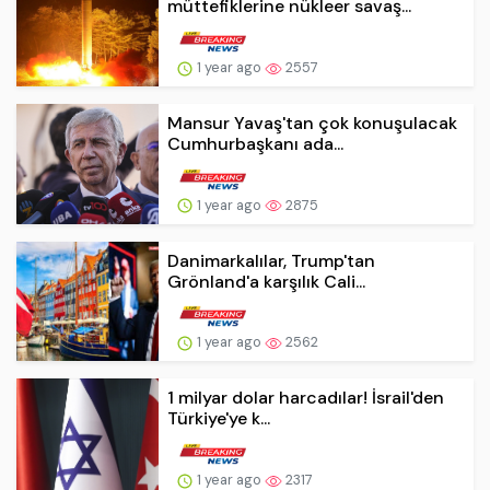
müttefiklerine nükleer savaş...
1 year ago
2557
Mansur Yavaş'tan çok konuşulacak
Cumhurbaşkanı ada...
1 year ago
2875
Danimarkalılar, Trump'tan
Grönland'a karşılık Cali...
1 year ago
2562
1 milyar dolar harcadılar! İsrail'den
Türkiye'ye k...
1 year ago
2317