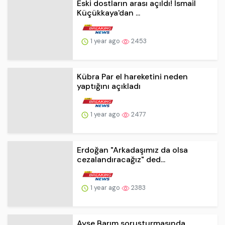
Kübra Par el hareketini neden
yaptığını açıkladı
1 year ago
2477
Erdoğan "Arkadaşımız da olsa
cezalandıracağız" ded...
1 year ago
2383
Ayşe Barım soruşturmasında
çarpıcı detay: Etki aja...
1 year ago
2266