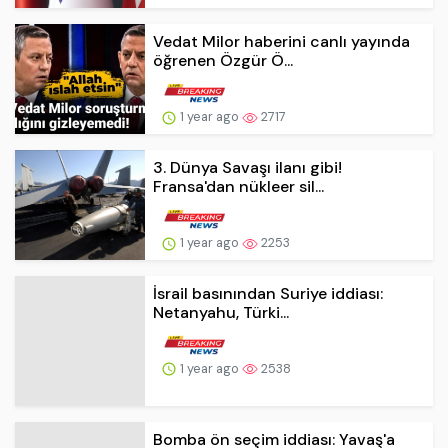
Vedat Milor haberini canlı yayında
öğrenen Özgür Ö...
1 year ago
2717
3. Dünya Savaşı ilanı gibi!
Fransa'dan nükleer sil...
1 year ago
2253
İsrail basınından Suriye iddiası:
Netanyahu, Türki...
1 year ago
2538
Bomba ön seçim iddiası: Yavaş'a
"ikinci aday olmay...