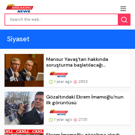
Siyaset
Mansur Yavaş'tan hakkında
soruşturma başlatılacağı...
1 year ago
2853
Gözaltındaki Ekrem İmamoğlu'nun
ilk görüntüsü
1 year ago
2735
Ekrem İmamoğlu gözaltına alındı