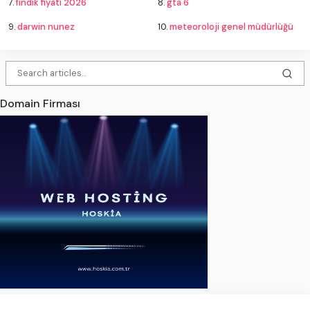
7.
fındık fiyatı 2026
8.
gta 6
9.
darwin nunez
10.
meteoroloji genel müdürlüğü
Domain Firması