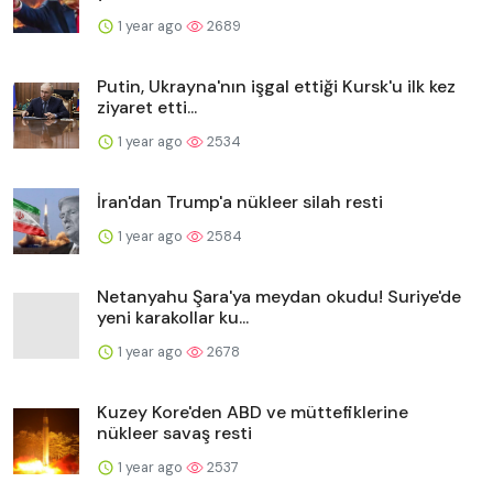
1 year ago
2689
Putin, Ukrayna'nın işgal ettiği Kursk'u ilk kez
ziyaret etti...
1 year ago
2534
İran'dan Trump'a nükleer silah resti
1 year ago
2584
Netanyahu Şara'ya meydan okudu! Suriye'de
yeni karakollar ku...
1 year ago
2678
Kuzey Kore'den ABD ve müttefiklerine
nükleer savaş resti
1 year ago
2537