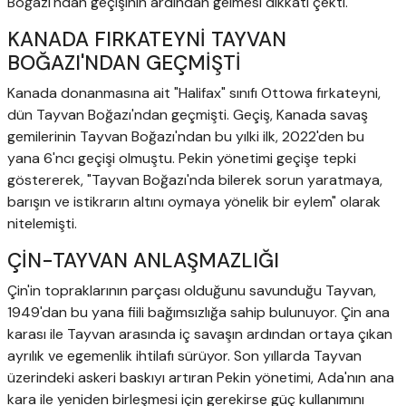
Boğazı'ndan geçişinin ardından gelmesi dikkati çekti.
KANADA FIRKATEYNİ TAYVAN
BOĞAZI'NDAN GEÇMİŞTİ
Kanada donanmasına ait "Halifax" sınıfı Ottowa fırkateyni,
dün Tayvan Boğazı'ndan geçmişti. Geçiş, Kanada savaş
gemilerinin Tayvan Boğazı'ndan bu yılki ilk, 2022'den bu
yana 6'ncı geçişi olmuştu. Pekin yönetimi geçişe tepki
göstererek, "Tayvan Boğazı'nda bilerek sorun yaratmaya,
barışın ve istikrarın altını oymaya yönelik bir eylem" olarak
nitelemişti.
ÇİN-TAYVAN ANLAŞMAZLIĞI
Çin'in topraklarının parçası olduğunu savunduğu Tayvan,
1949'dan bu yana fiili bağımsızlığa sahip bulunuyor. Çin ana
karası ile Tayvan arasında iç savaşın ardından ortaya çıkan
ayrılık ve egemenlik ihtilafı sürüyor. Son yıllarda Tayvan
üzerindeki askeri baskıyı artıran Pekin yönetimi, Ada'nın ana
kara ile yeniden birleşmesi için gerekirse güç kullanımını