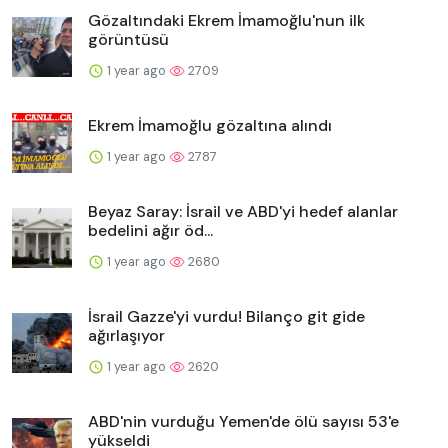
Gözaltındaki Ekrem İmamoğlu'nun ilk
görüntüsü
1 year ago
2709
Ekrem İmamoğlu gözaltına alındı
1 year ago
2787
Beyaz Saray: İsrail ve ABD'yi hedef alanlar
bedelini ağır öd...
1 year ago
2680
İsrail Gazze'yi vurdu! Bilanço git gide
ağırlaşıyor
1 year ago
2620
ABD'nin vurduğu Yemen'de ölü sayısı 53'e
yükseldi