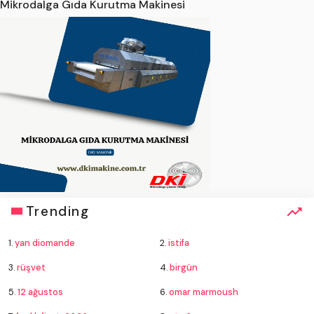
Mikrodalga Gıda Kurutma Makinesi
Trending
1.
yan diomande
2.
istifa
3.
rüşvet
4.
birgün
5.
12 ağustos
6.
omar marmoush