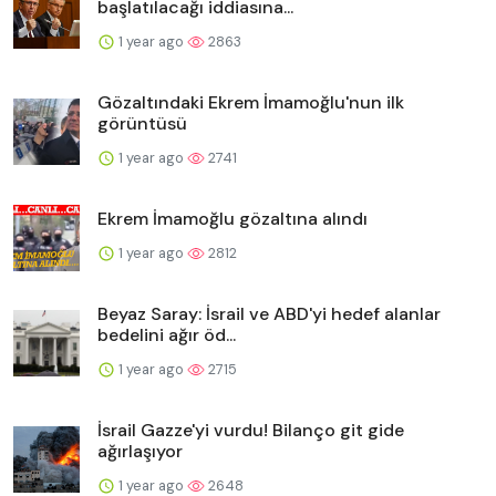
başlatılacağı iddiasına...
1 year ago
2863
Gözaltındaki Ekrem İmamoğlu'nun ilk
görüntüsü
1 year ago
2741
Ekrem İmamoğlu gözaltına alındı
1 year ago
2812
Beyaz Saray: İsrail ve ABD'yi hedef alanlar
bedelini ağır öd...
1 year ago
2715
İsrail Gazze'yi vurdu! Bilanço git gide
ağırlaşıyor
1 year ago
2648