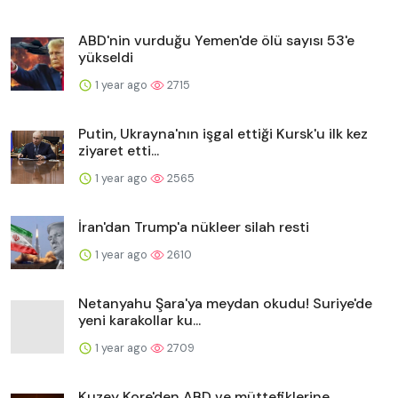
ABD'nin vurduğu Yemen'de ölü sayısı 53'e
yükseldi
1 year ago
2715
Putin, Ukrayna'nın işgal ettiği Kursk'u ilk kez
ziyaret etti...
1 year ago
2565
İran'dan Trump'a nükleer silah resti
1 year ago
2610
Netanyahu Şara'ya meydan okudu! Suriye'de
yeni karakollar ku...
1 year ago
2709
Kuzey Kore'den ABD ve müttefiklerine