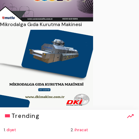
Mikrodalga Gıda Kurutma Makinesi
Trending
1.
diyet
2.
ihracat