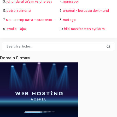
3.
johor darul ta'zim vs chelsea
4.
ajansspor
5.
petrol rafinerisi
6.
arsenal - borussia dortmund
7.
манчестер сити – атлетико мадрид
8.
motogp
9.
zwolle - ajax
10.
hilal manifestten ayrıldı mı
Domain Firması