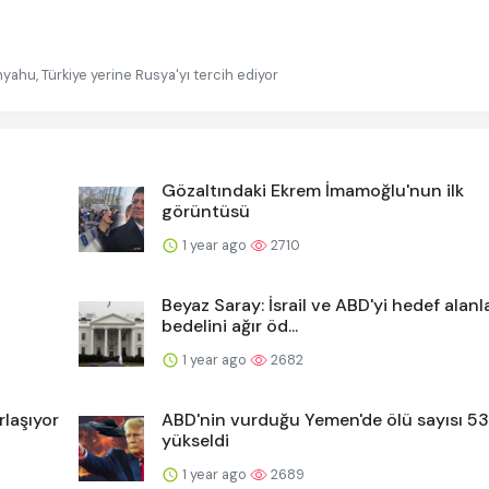
nyahu, Türkiye yerine Rusya'yı tercih ediyor
Gözaltındaki Ekrem İmamoğlu'nun ilk
görüntüsü
1 year ago
2710
Beyaz Saray: İsrail ve ABD'yi hedef alanl
bedelini ağır öd...
1 year ago
2682
rlaşıyor
ABD'nin vurduğu Yemen'de ölü sayısı 53
yükseldi
1 year ago
2689