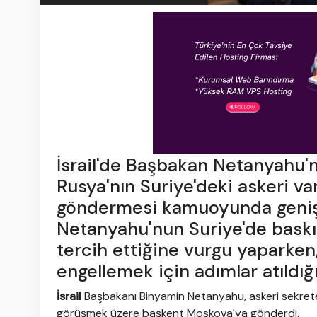
İsrail'de Başbakan Netanyahu'
Rusya'nın Suriye'deki askeri va
göndermesi kamuoyunda geniş ya
Netanyahu'nun Suriye'de baskın
tercih ettiğine vurgu yaparken
engellemek için adımlar atıldığ
İsrail
Başbakanı Binyamin Netanyahu, askeri sekret
görüşmek üzere başkent Moskova'ya gönderdi.