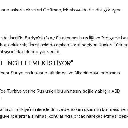
hu'nun askeri sekreteri Goffman, Moskova'da bir dizi görüşme
de, İsrail'in
Suriye
'nin "zayıf" kalmasını istediği ve "bölgede bas
kat çekilerek, "İsrail aslında açıkça taraf seçiyor; Rusları Türkle
ışıyor." ifadelerine yer verildi.
NI ENGELLEMEK İSTİYOR"
ulması, Suriye ordusunun eğitilmesi ve ülkenin hava sahasının
iye'de Türkiye yerine Rus üsleri bulunmasını sağlamak için ABD
i.
ırdı. Türkiye'nin ileride Suriye'de, askeri üslerinin kurması, ye
 güvence altına alınması konularında ortak hareket etmesi bekl