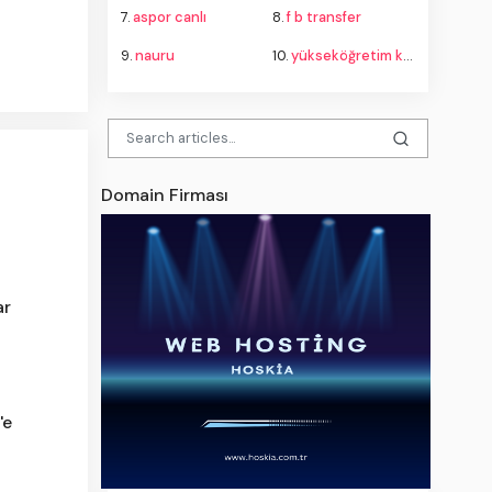
7.
aspor canlı
8.
f b transfer
9.
nauru
10.
yükseköğretim kurulu
Domain Firması
ar
'e