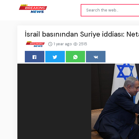
İsrail basınından Suriye iddiası: Ne
1 year ago
2515