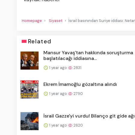
Homepage
Siyaset
İsrail basınından Suriye iddiası: Neta
Related
Mansur Yavaş'tan hakkında soruşturma
başlatılacağı iddiasına...
1 year ago
2831
Ekrem İmamoğlu gözaltına alındı
1 year ago
2790
İsrail Gazze'yi vurdu! Bilanço git gide ağı
1 year ago
2620