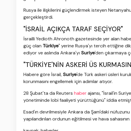
Rusya ile ilişkilerini güçlendirmek isteyen Netanya
gerçekleştirdi.
"İSRAİL AÇIKÇA TARAF SEÇİYOR"
İsrailli Yedioth Ahronoth gazetesinde yer alan haber
güç olan
Türkiye
" yerine Rusya'yı tercih ettiğine dik
ediyor ve aslında Ankara'yı
Suriye
'den çıkarmaya çal
"TÜRKİYE'NİN ASKERİ ÜS KURMASI
Habere göre İsrail,
Suriye
'de Türk askeri üsleri kur
korunmasını engellemek için adımlar atıyor.
28 Şubat'ta da Reuters
haber
ajansı, "İsrail'in Sur
yönetiminde lobi faaliyeti yürüttüğünü" iddia etmişt
Esad'ın devrilmesiyle Ankara da Şam'daki nüfuzunu art
yapılandırılan ordunun eğitilmesi ve hava sahasının
kaynak: haberler