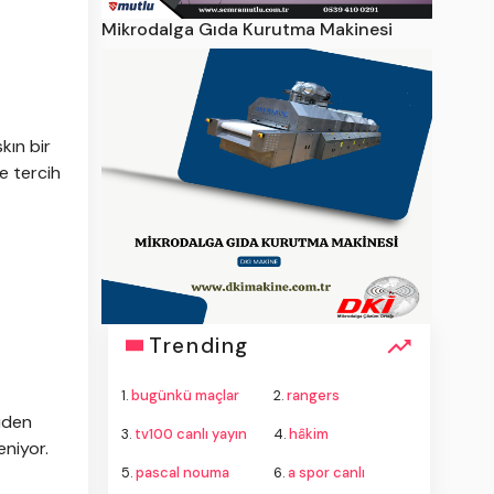
Mikrodalga Gıda Kurutma Makinesi
kın bir
re tercih
Trending
1.
bugünkü maçlar
2.
rangers
niden
3.
tv100 canlı yayın
4.
hâkim
eniyor.
5.
pascal nouma
6.
a spor canlı