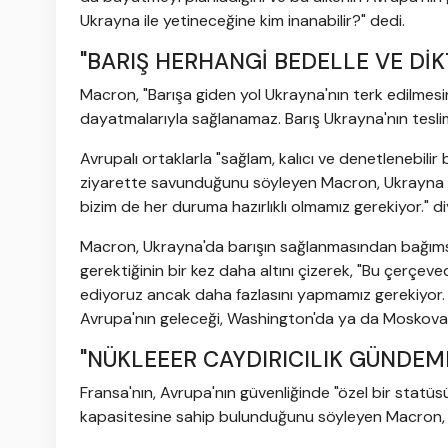
Ukrayna ile yetineceğine kim inanabilir?" dedi.
"BARIŞ HERHANGİ BEDELLE VE Dİ
Macron, "Barışa giden yol Ukrayna'nın terk edilmesi
dayatmalarıyla sağlanamaz. Barış Ukrayna'nın teslim
Avrupalı ortaklarla "sağlam, kalıcı ve denetlenebilir b
ziyarette savunduğunu söyleyen Macron, Ukrayna 
bizim de her duruma hazırlıklı olmamız gerekiyor." d
Macron, Ukrayna'da barışın sağlanmasından bağımsız
gerektiğinin bir kez daha altını çizerek, "Bu çerçe
ediyoruz ancak daha fazlasını yapmamız gerekiyor. 
Avrupa'nın geleceği, Washington'da ya da Moskova'da
"NÜKLEEER CAYDIRICILIK GÜNDEM
Fransa'nın, Avrupa'nın güvenliğinde "özel bir statüsü
kapasitesine sahip bulunduğunu söyleyen Macron, 10 y