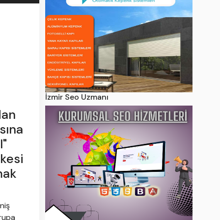
İzmir Seo Uzmanı
dan
sına
l"
lkesi
mak
niş
vrupa