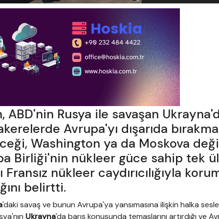
 ABD'nin Rusya ile savaşan Ukrayna'
akerelerde Avrupa'yı dışarıda bırakma
leceği, Washington ya da Moskova deği
 Birliği'nin nükleer güce sahip tek ü
 Fransız nükleer caydırıcılığıyla koru
ını belirtti.
a
'daki savaş ve bunun Avrupa'ya yansımasına ilişkin halka sesle
sya'nın
Ukrayna
'da barış konusunda temaslarını artırdığı ve A