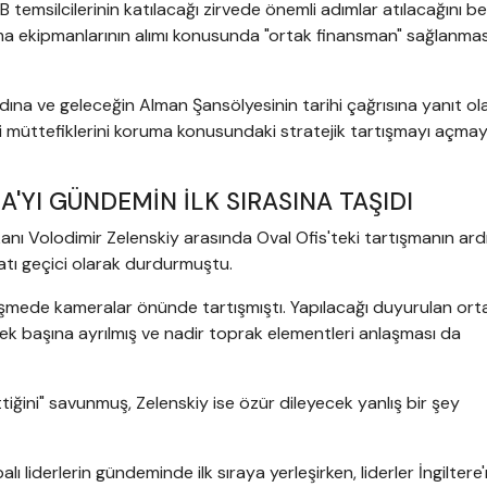
temsilcilerinin katılacağı zirvede önemli adımlar atılacağını be
a ekipmanlarının alımı konusunda "ortak finansman" sağlanmas
ına ve geleceğin Alman Şansölyesinin tarihi çağrısına yanıt ol
aki müttefiklerini koruma konusundaki stratejik tartışmayı açma
A'YI GÜNDEMİN İLK SIRASINA TAŞIDI
nı Volodimir Zelenskiy arasında Oval Ofis'teki tartışmanın ar
atı geçici olarak durdurmuştu.
rüşmede kameralar önünde tartışmıştı. Yapılacağı duyurulan ort
tek başına ayrılmış ve nadir toprak elementleri anlaşması da
tiğini" savunmuş, Zelenskiy ise özür dileyecek yanlış bir şey
 liderlerin gündeminde ilk sıraya yerleşirken, liderler İngiltere'