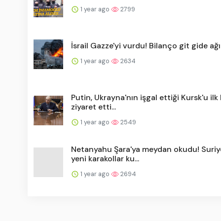
1 year ago
2799
İsrail Gazze'yi vurdu! Bilanço git gide ağı
1 year ago
2634
Putin, Ukrayna'nın işgal ettiği Kursk'u ilk
ziyaret etti...
1 year ago
2549
Netanyahu Şara'ya meydan okudu! Suriy
yeni karakollar ku...
1 year ago
2694