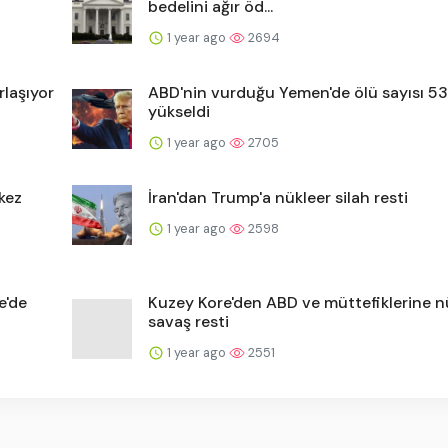
bedelini ağır öd...
1 year ago
2694
rlaşıyor
ABD'nin vurduğu Yemen'de ölü sayısı 53
yükseldi
1 year ago
2705
 kez
İran'dan Trump'a nükleer silah resti
1 year ago
2598
e'de
Kuzey Kore'den ABD ve müttefiklerine n
savaş resti
1 year ago
2551