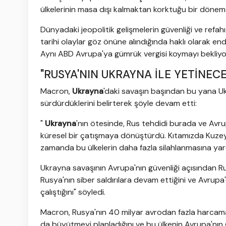
ülkelerinin masa dışı kalmaktan korktuğu bir döne
Dünyadaki jeopolitik gelişmelerin güvenliği ve refa
tarihi olaylar göz önüne alındığında haklı olarak e
Aynı ABD Avrupa'ya gümrük vergisi koymayı bekliyor
"RUSYA'NIN UKRAYNA İLE YETİNECE
Macron,
Ukrayna
'daki savaşın başından bu yana U
sürdürdüklerini belirterek şöyle devam etti:
"
Ukrayna
'nın ötesinde, Rus tehdidi burada ve Avrupa
küresel bir çatışmaya dönüştürdü. Kıtamızda Kuzey K
zamanda bu ülkelerin daha fazla silahlanmasına yar
Ukrayna savaşının Avrupa'nın güvenliği açısından Rus
Rusya'nın siber saldırılara devam ettiğini ve Avru
çalıştığını" söyledi.
Macron, Rusya'nın 40 milyar avrodan fazla harcam
da büyütmeyi planladığını ve bu ülkenin Avrupa'nın 