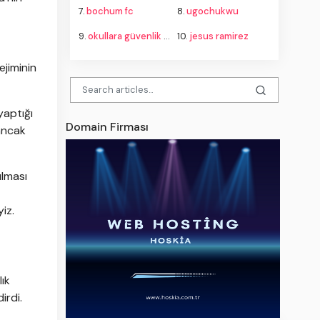
7.
bochum fc
8.
ugochukwu
9.
okullara güvenlik alımı ne zaman
10.
jesus ramirez
ejiminin
yaptığı
Domain Firması
ancak
ılması
iz.
lık
irdi.