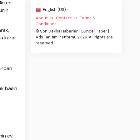
lirten
ının
English (US) ·
About Us
·
Contact Us
·
Terms &
Conditions
·
arak,
© Son Dakika Haberler | Güncel Haber |
ya karar
Ads Tanıtım Platformu 2026. All rights are
reserved
dından
ak basın
nin ev