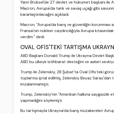
Yarın Brüksel'de 27 devlet ve hükümet başkanı ile AB 
Macron, Avrupa'da tank ve savaş uçağı gibi savunm
kararlaştırılacağını açıkladı.
Macron, "Avrupa'da barış ve güvenliğin korunması ad
Fransa'nın nükleer caydırıcılığıyla Avrupa kıtasınd
verdim." dedi.
OVAL OFİS'TEKİ TARTIŞMA UKRAYN
ABD Başkanı Donald Trump ile Ukrayna Devlet Başka
ABD bu ülkeye istihbarat desteğini ve askeri sevkiy
Trump ile Zelenskiy, 28 Şubat'ta Oval Ofis'teki gö
toplantısı iptal edilmiş, Zelenskiy Beyaz Saray'dan 
imzalanmamıştı.
Trump, Zelenskiy'nin "Amerikan halkına saygısızlık et
yapmadığını söylemişti.
Bu tartışmayla Ukrayna'da barış müzakereleri Avrupalı