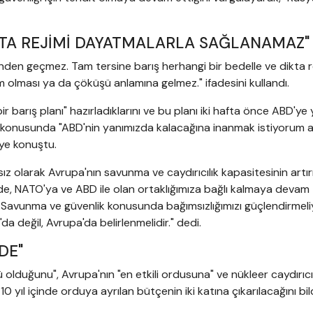
KTA REJİMİ DAYATMALARLA SAĞLANAMAZ"
nden geçmez. Tam tersine barış herhangi bir bedelle ve dikta r
 olması ya da çöküşü anlamına gelmez." ifadesini kullandı.
ir barış planı" hazırladıklarını ve bu planı iki hafta önce ABD'ye 
konusunda "ABD'nin yanımızda kalacağına inanmak istiyorum 
iye konuştu.
 olarak Avrupa'nın savunma ve caydırıcılık kapasitesinin artır
vede, NATO'ya ve ABD ile olan ortaklığımıza bağlı kalmaya devam
Savunma ve güvenlik konusunda bağımsızlığımızı güçlendirmeliy
 değil, Avrupa'da belirlenmelidir." dedi.
DE"
 olduğunu", Avrupa'nın "en etkili ordusuna" ve nükleer caydırıcı
ıl içinde orduya ayrılan bütçenin iki katına çıkarılacağını bild