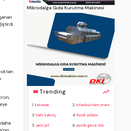
Mikrodalga Gıda Kurutma Makinesi
aşanan
ştirdi.
 çoktan
ı
Trending
cron,
meye
1.
katseye
2.
istanbul nem oranı
3.
halit kakınç
4.
fisnik asllani
 daha
5.
yeni yol
6.
asırlık gece izle
a'nın