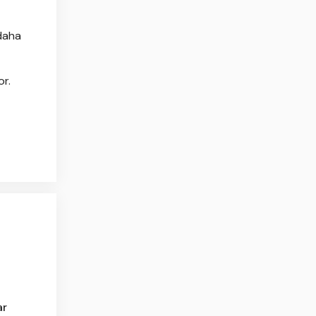
 daha
or.
ar