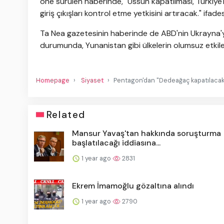
öne sürülen haberinde, "Üssün kapatılması, Türkiye'
giriş çıkışları kontrol etme yetkisini artıracak." ifades
Ta Nea gazetesinin haberinde de ABD'nin Ukrayna'
durumunda, Yunanistan gibi ülkelerin olumsuz etkil
Homepage
Siyaset
Pentagon'dan "Dedeağaç kapatılacak"
Related
Mansur Yavaş'tan hakkında soruşturma
başlatılacağı iddiasına...
1 year ago
2831
Ekrem İmamoğlu gözaltına alındı
1 year ago
2790