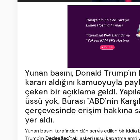
Yunan basını, Donald Trump'ı
kararı aldığını kamuoyuyla payl
çeken bir açıklama geldi. Yapı
üssü yok. Burası "ABD'nin Karşı
çerçevesinde erişim hakkına sa
yer aldı.
Yunan basını tarafından dün servis edilen bir iddi
Trump'ın
Dedeağaç
'taki askeri üssü kapatma emri ve