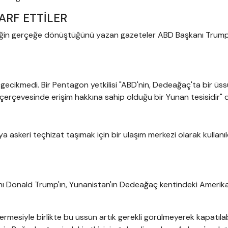
ARF ETTİLER
steğin gerçeğe dönüştüğünü yazan gazeteler ABD Başkanı Trump
ecikmedi. Bir Pentagon yetkilisi "ABD'nin, Dedeağaç'ta bir üss
ı çerçevesinde erişim hakkına sahip olduğu bir Yunan tesisidir" 
 askeri teçhizat taşımak için bir ulaşım merkezi olarak kullanıl
nı Donald Trump'ın, Yunanistan'ın Dedeağaç kentindeki Amerik
rmesiyle birlikte bu üssün artık gerekli görülmeyerek kapatıla