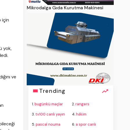
Mikrodalga Gıda Kurutma Makinesi
 için
ü yok,
dedi.
dığını ve
Trending
1.
bugünkü maçlar
2.
rangers
an
3.
tv100 canlı yayın
4.
hâkim
bileceği
5.
pascal nouma
6.
a spor canlı