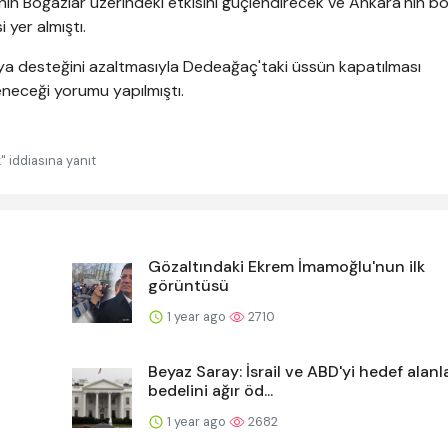
nin Boğazlar üzerindeki etkisini güçlendirecek ve Ankara'nın b
i yer almıştı.
ya desteğini azaltmasıyla Dedeağaç'taki üssün kapatılması
eneceği yorumu yapılmıştı.
 iddiasına yanıt
Gözaltındaki Ekrem İmamoğlu'nun ilk
görüntüsü
1 year ago
2710
Beyaz Saray: İsrail ve ABD'yi hedef alanl
bedelini ağır öd...
1 year ago
2682