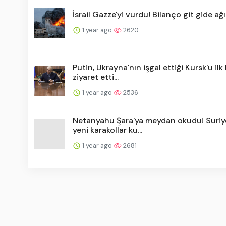
İsrail Gazze'yi vurdu! Bilanço git gide ağı
1 year ago
2620
Putin, Ukrayna'nın işgal ettiği Kursk'u ilk
ziyaret etti...
1 year ago
2536
Netanyahu Şara'ya meydan okudu! Suriy
yeni karakollar ku...
1 year ago
2681