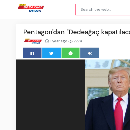
Pentagon'dan "Dedeağaç kapatılaca
1 year ago
2274