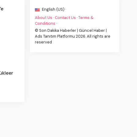
'e
English (US) ·
About Us
·
Contact Us
·
Terms &
Conditions
·
© Son Dakika Haberler | Güncel Haber |
Ads Tanıtım Platformu 2026. All rights are
reserved
ükleer