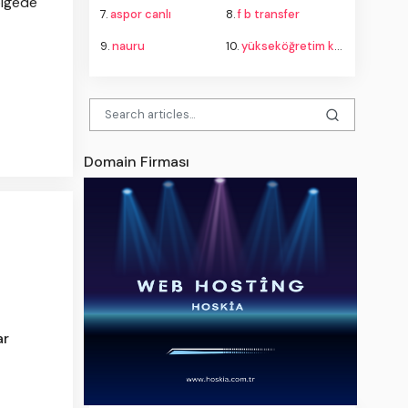
ölgede
7.
aspor canlı
8.
f b transfer
9.
nauru
10.
yükseköğretim kurulu
Domain Firması
ar