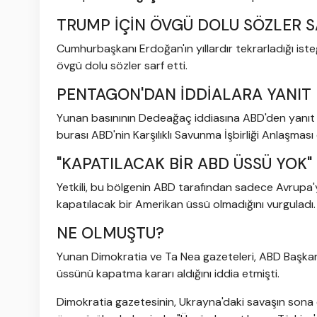
TRUMP İÇİN ÖVGÜ DOLU SÖZLER S
Cumhurbaşkanı Erdoğan'ın yıllardır tekrarladığı i
övgü dolu sözler sarf etti.
PENTAGON'DAN İDDİALARA YANIT
Yunan basınının Dedeağaç iddiasına ABD'den yanıt g
burası ABD'nin Karşılıklı Savunma İşbirliği Anlaşmas
"KAPATILACAK BİR ABD ÜSSÜ YOK"
Yetkili, bu bölgenin ABD tarafından sadece Avrupa'ya
kapatılacak bir Amerikan üssü olmadığını vurguladı.
NE OLMUŞTU?
Yunan Dimokratia ve Ta Nea gazeteleri, ABD Başka
üssünü kapatma kararı aldığını iddia etmişti.
Dimokratia gazetesinin, Ukrayna'daki savaşın sona e