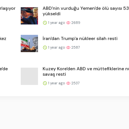
rlaşıyor
ABD'nin vurduğu Yemen'de ölü sayısı 53
yükseldi
1 year ago
2689
 kez
İran'dan Trump'a nükleer silah resti
1 year ago
2587
e'de
Kuzey Kore'den ABD ve müttefiklerine n
savaş resti
1 year ago
2537