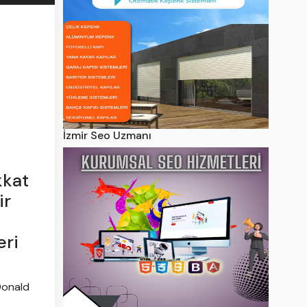
İzmir Seo Uzmanı
kkat
ir
eri
Donald