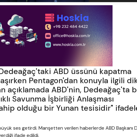
n Dedeağaç'taki ABD üssünü kapatma
aşırken Pentagon'dan konuyla ilgili di
lan açıklamada ABD'nin, Dedeağaç'ta b
lıklı Savunma İşbirliği Anlaşması
hip olduğu bir Yunan tesisidir" ifadel
a büyük ses getirdi. Manşetten verilen haberlerde ABD Başkanı 
rdiği ifade edildi.